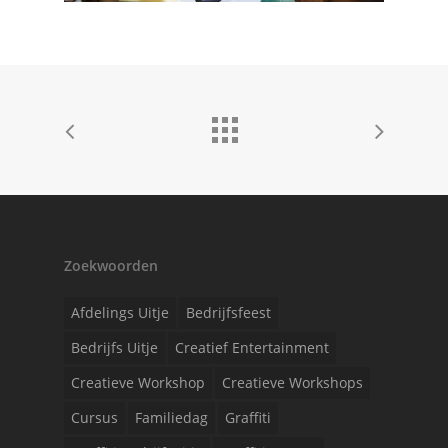
Zoekwoorden
Afdelings Uitje
Bedrijfsfeest
Bedrijfs Uitje
Creatief Entertainment
Creatieve Workshop
Creatieve Workshops
Cursus
Familiedag
Graffiti