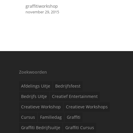
graffitiworkshop
november 29, 2015
Zoekwoorden
Afdelings Uitje
Bedrijfsfeest
Bedrijfs Uitje
Creatief Entertainment
Creatieve Workshop
Creatieve Workshops
Cursus
Familiedag
Graffiti
Graffiti Bedrijfsuitje
Graffiti Cursus