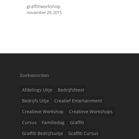
graffitiworkshop
november 29, 2015
Zoekwoorden
Afdelings Uitje
Bedrijfsfeest
Bedrijfs Uitje
Creatief Entertainment
Creatieve Workshop
Creatieve Workshops
Cursus
Familiedag
Graffiti
Graffiti Bedrijfsuitje
Graffiti Cursus