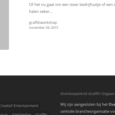
Of het nu gaat om een stoer bedrijfsuitje of een c
halen zeker…
graffitiworkshop
november 29, 2015
Overkoepelend Graffiti Orgaan
Wij zijn aangesloten bij het
Ove
Creatief Entertainment
centrale brancheorganisatie voo
rsus
Familiedag
Graffiti