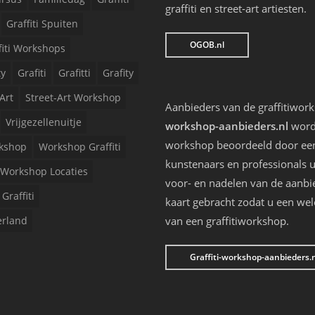
graffiti en street-art artiesten.
Graffiti Spuiten
OGOB.nl
fiti Workshops
ty
Grafiti
Grafitti
Grafity
Art
Street-Art Workshop
Aanbieders van de graffitiwor
Vrijgezellenuitje
workshop-aanbieders.nl
worde
workshop beoordeeld door een 
kshop
Workshop Graffiti
kunstenaars en professionals u
Workshop Locaties
voor- en nadelen van de aanbi
Graffiti
kaart gebracht zodat u een we
erland
van een graffitiworkshop.
Graffiti-workshop-aanbieders.