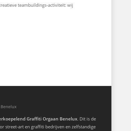
reatieve teambuildings-activiteit: wij
 Benelux
rkoepelend Graffiti Orgaan Benelux
. Dit is de
r street-art en graffiti bedrijven en zelfstandige