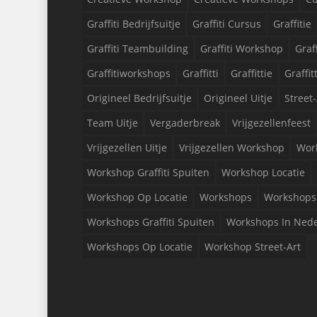
Graffiti Bedrijfsuitje
Graffiti Cursus
Graffitie
Graffiti Teambuilding
Graffiti Workshop
Graf
Graffitiworkshops
Graffitti
Graffittie
Graffit
Origineel Bedrijfsuitje
Origineel Uitje
Street-
Team Uitje
Vergaderbreak
Vrijgezellenfeest
Vrijgezellen Uitje
Vrijgezellen Workshop
Wor
Workshop Graffiti Spuiten
Workshop Locatie
Workshop Op Locatie
Workshops
Workshops 
Workshops Graffiti Spuiten
Workshops In Ned
Workshops Op Locatie
Workshop Street-Art