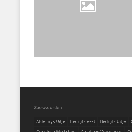
Zoekwoorden
Afdelings Uitje
Bedrijfsfeest
Bedrijfs Uitje
Creatieve Workshop
Creatieve Workshops
Cu